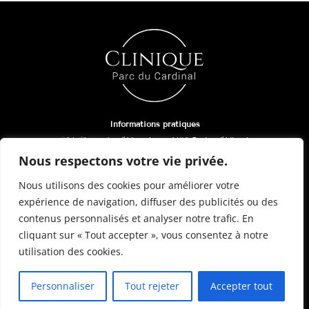
Informations pratiques
804 Chaussée d’Alsemberg, 1420 Braine l’Alleud
02/410.76.64
Nous respectons votre vie privée.
Nous utilisons des cookies pour améliorer votre
expérience de navigation, diffuser des publicités ou des
contenus personnalisés et analyser notre trafic. En
cliquant sur « Tout accepter », vous consentez à notre
© Clinique Parc du Cardinal 2024 | Thème WordPress :
Paige
utilisation des cookies.
–
Agency King Com
–
Mentions légales
–
Politique de
confidentialité & Cookies
Personnaliser
Tout rejeter
Accepter tout